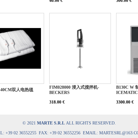
40.00 €
300.00 €
FIM028000 浸入式搅拌机-
B130C W
*140CM双人电热毯
BECKERS
ICEMATIC
318.00 €
3300.00 €
© 2021
MARTE S.R.L
ALL RIGHTS RESERVED.
L: +39 02 36552255 FAX: +39 02 36552256 EMAIL: MARTESRL@163.