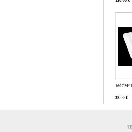
120.00 €
160CM
38.00 €
TE