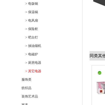
> 电饭锅
> 保温锅
> 电风扇
> 保险柜
> 吧台灯
> 抽油烟机
> 电磁炉
同类其
> 厨房电器
> 其它电器
服饰类
纺织品
装饰艺术品
家具